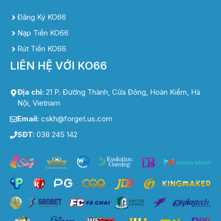
Đăng Ký KO66
Nạp Tiền KO66
Rút Tiền KO66
LIÊN HỆ VỚI KO66
Địa chỉ:
21 P. Đường Thành, Cửa Đông, Hoàn Kiếm, Hà
Nội, Vietnam
Email:
cskh@forget.us.com
SĐT:
038 245 142