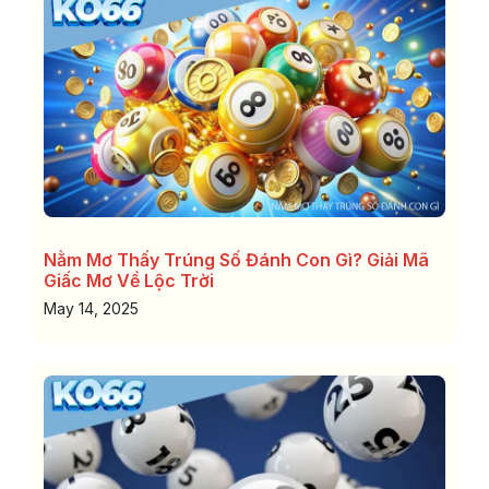
Nằm Mơ Thấy Trúng Số Đánh Con Gì? Giải Mã
Giấc Mơ Về Lộc Trời
May 14, 2025