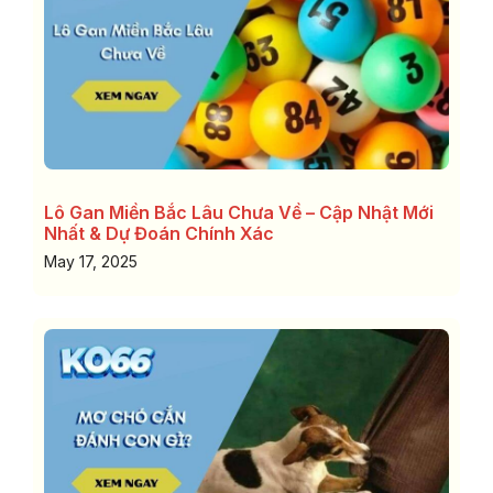
Lô Gan Miền Bắc Lâu Chưa Về – Cập Nhật Mới
Nhất & Dự Đoán Chính Xác
May 17, 2025