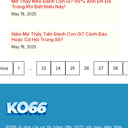
Mơ Thấy Mèo Đánh Con Gì? 99% Anh Em Đã
Trúng Khi Biết Điều Này!
May 18, 2025
Nằm Mơ Thấy Tiền Đánh Con Gì? Cảnh Báo
Hoặc Cơ Hội Trúng Số?
May 18, 2025
ious
1
…
23
24
25
26
27
28
KO66 là nhà cái uy tín hàng đầu 2025 với giao diện thân