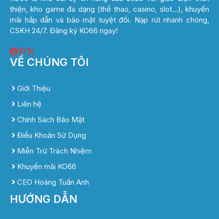
thiện, kho game đa dạng (thể thao, casino, slot...), khuyến
mãi hấp dẫn và bảo mật tuyệt đối. Nạp rút nhanh chóng,
CSKH 24/7. Đăng ký KO66 ngay!
VỀ CHÚNG TÔI
Giới Thiệu
Liên hệ
Chính Sách Bảo Mật
Điều Khoản Sử Dụng
Miễn Trừ Trách Nhiệm
Khuyến mãi KO66
CEO Hoàng Tuấn Anh
HƯỚNG DẪN