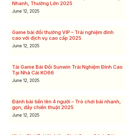
Nhanh, Thưởng Lớn 2025
June 12, 2025
Game bài đổi thưởng VIP – Trải nghiệm đỉnh
cao với dịch vụ cao cấp 2025
June 12, 2025
Tải Game Bài Đổi Sunwin Trải Nghiệm Đỉnh Cao
Tại Nhà Cái KO66
June 12, 2025
Đánh bài tiến lên 4 người – Trò chơi bài nhanh,
gọn, đầy chiến thuật 2025
June 12, 2025