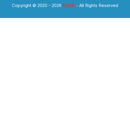
Copyright © 2020 - 2026
KO66
- All Rights Reserved