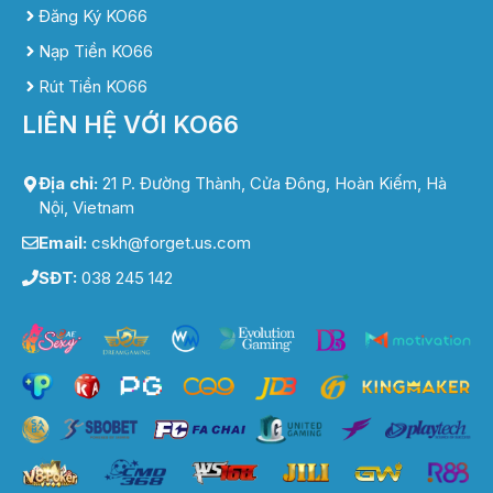
Đăng Ký KO66
Nạp Tiền KO66
Rút Tiền KO66
LIÊN HỆ VỚI KO66
Địa chỉ:
21 P. Đường Thành, Cửa Đông, Hoàn Kiếm, Hà
Nội, Vietnam
Email:
cskh@forget.us.com
SĐT:
038 245 142