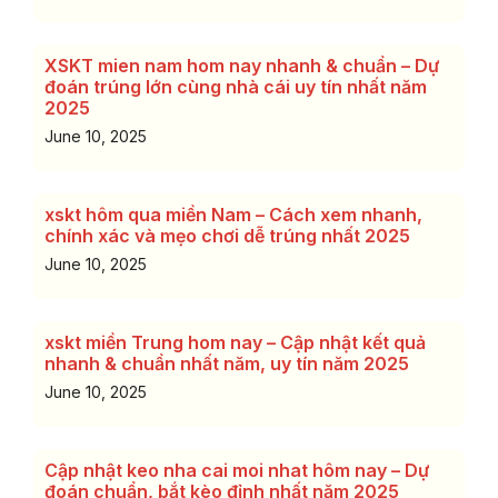
XSKT mien nam hom nay nhanh & chuẩn – Dự
đoán trúng lớn cùng nhà cái uy tín nhất năm
2025
June 10, 2025
xskt hôm qua miền Nam – Cách xem nhanh,
chính xác và mẹo chơi dễ trúng nhất 2025
June 10, 2025
xskt miền Trung hom nay – Cập nhật kết quả
nhanh & chuẩn nhất năm, uy tín năm 2025
June 10, 2025
Cập nhật keo nha cai moi nhat hôm nay – Dự
đoán chuẩn, bắt kèo đỉnh nhất năm 2025