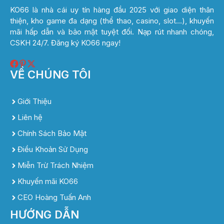
KO66 là nhà cái uy tín hàng đầu 2025 với giao diện thân
thiện, kho game đa dạng (thể thao, casino, slot...), khuyến
mãi hấp dẫn và bảo mật tuyệt đối. Nạp rút nhanh chóng,
CSKH 24/7. Đăng ký KO66 ngay!
VỀ CHÚNG TÔI
Giới Thiệu
Liên hệ
Chính Sách Bảo Mật
Điều Khoản Sử Dụng
Miễn Trừ Trách Nhiệm
Khuyến mãi KO66
CEO Hoàng Tuấn Anh
HƯỚNG DẪN