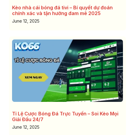
Kèo nhà cái bóng đá tivi – Bí quyết dự đoán
chính xác và tận hưởng đam mê 2025
June 12, 2025
Tỉ Lệ Cược Bóng Đá Trực Tuyến – Soi Kèo Mọi
Giải Đấu 24/7
June 12, 2025