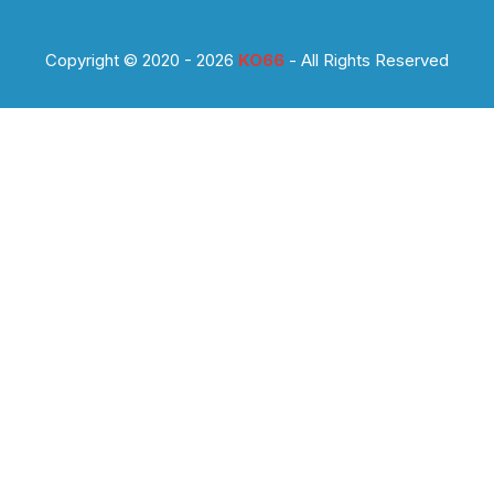
Copyright © 2020 - 2026
KO66
- All Rights Reserved