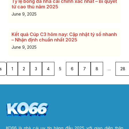
Tỷ lệ bóng đá nhà cái chính xác nhất – Bí quyết
từ cao thủ năm 2025
June 9, 2025
Kết quả Cúp C3 hôm nay: Cập nhật tỷ số nhanh
– Nhận định chuẩn nhất 2025
June 9, 2025
s
1
2
3
4
5
6
7
8
…
28
KO66 là nhà cái uy tín hàng đầu 2025 với giao diện thân