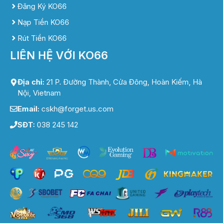
Đăng Ký KO66
Nạp Tiền KO66
Rút Tiền KO66
LIÊN HỆ VỚI KO66
Địa chỉ:
21 P. Đường Thành, Cửa Đông, Hoàn Kiếm, Hà
Nội, Vietnam
Email:
cskh@forget.us.com
SĐT:
038 245 142