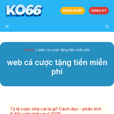
Skip
to
ĐĂNG NHẬP
ĐĂNG KÝ
content
MENU
Home
/
web cá cược tặng tiền miễn phí
web cá cược tặng tiền miễn
phí
Tỷ lệ cược nhà cái là gì? Cách đọc – phân tích
& đặt cược hiệu quả 2025