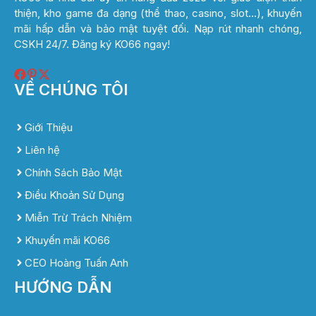
thiện, kho game đa dạng (thể thao, casino, slot...), khuyến
mãi hấp dẫn và bảo mật tuyệt đối. Nạp rút nhanh chóng,
CSKH 24/7. Đăng ký KO66 ngay!
VỀ CHÚNG TÔI
Giới Thiệu
Liên hệ
Chính Sách Bảo Mật
Điều Khoản Sử Dụng
Miễn Trừ Trách Nhiệm
Khuyến mãi KO66
CEO Hoàng Tuấn Anh
HƯỚNG DẪN