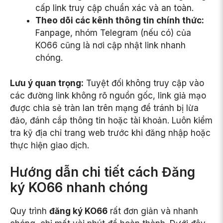
cấp link truy cập chuẩn xác và an toàn.
Theo dõi các kênh thông tin chính thức:
Fanpage, nhóm Telegram (nếu có) của
KO66 cũng là nơi cập nhật link nhanh
chóng.
Lưu ý quan trọng:
Tuyệt đối không truy cập vào
các đường link không rõ nguồn gốc, link giả mạo
được chia sẻ tràn lan trên mạng để tránh bị lừa
đảo, đánh cắp thông tin hoặc tài khoản. Luôn kiểm
tra kỹ địa chỉ trang web trước khi đăng nhập hoặc
thực hiện giao dịch.
Hướng dẫn chi tiết cách Đăng
ký KO66 nhanh chóng
Quy trình
đăng ký KO66
rất đơn giản và nhanh