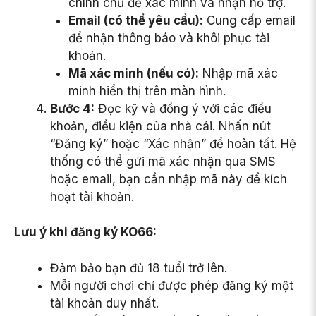
chính chủ để xác minh và nhận hỗ trợ.
Email (có thể yêu cầu):
Cung cấp email
để nhận thông báo và khôi phục tài
khoản.
Mã xác minh (nếu có):
Nhập mã xác
minh hiển thị trên màn hình.
Bước 4:
Đọc kỹ và đồng ý với các điều
khoản, điều kiện của nhà cái. Nhấn nút
“Đăng ký” hoặc “Xác nhận” để hoàn tất. Hệ
thống có thể gửi mã xác nhận qua SMS
hoặc email, bạn cần nhập mã này để kích
hoạt tài khoản.
Lưu ý khi đăng ký KO66:
Đảm bảo bạn đủ 18 tuổi trở lên.
Mỗi người chơi chỉ được phép đăng ký một
tài khoản duy nhất.