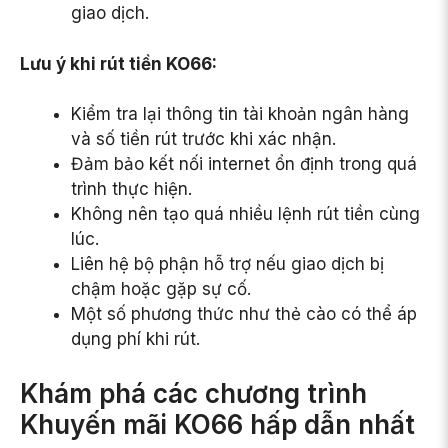
giao dịch.
Lưu ý khi rút tiền KO66:
Kiểm tra lại thông tin tài khoản ngân hàng
và số tiền rút trước khi xác nhận.
Đảm bảo kết nối internet ổn định trong quá
trình thực hiện.
Không nên tạo quá nhiều lệnh rút tiền cùng
lúc.
Liên hệ bộ phận hỗ trợ nếu giao dịch bị
chậm hoặc gặp sự cố.
Một số phương thức như thẻ cào có thể áp
dụng phí khi rút.
Khám phá các chương trình
Khuyến mãi KO66 hấp dẫn nhất