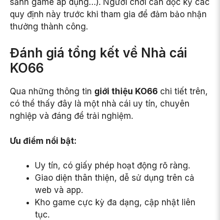
sảnh game áp dụng…). Người chơi cần đọc kỹ các
quy định này trước khi tham gia để đảm bảo nhận
thưởng thành công.
Đánh giá tổng kết về Nhà cái
KO66
Qua những thông tin
giới thiệu KO66
chi tiết trên,
có thể thấy đây là một nhà cái uy tín, chuyên
nghiệp và đáng để trải nghiệm.
Ưu điểm nổi bật:
Uy tín, có giấy phép hoạt động rõ ràng.
Giao diện thân thiện, dễ sử dụng trên cả
web và app.
Kho game cực kỳ đa dạng, cập nhật liên
tục.