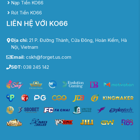
Nạp Tiền KO66
Rút Tiền KO66
LIÊN HỆ VỚI KO66
Địa chỉ:
21 P. Đường Thành, Cửa Đông, Hoàn Kiếm, Hà
Nội, Vietnam
Email:
cskh@forget.us.com
SĐT:
038 245 142