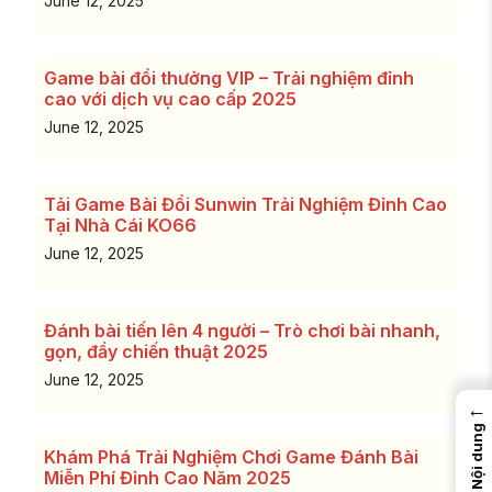
June 12, 2025
Game bài đổi thưởng VIP – Trải nghiệm đỉnh
cao với dịch vụ cao cấp 2025
June 12, 2025
Tải Game Bài Đổi Sunwin Trải Nghiệm Đỉnh Cao
Tại Nhà Cái KO66
June 12, 2025
Đánh bài tiến lên 4 người – Trò chơi bài nhanh,
gọn, đầy chiến thuật 2025
June 12, 2025
←
Nội dung
Khám Phá Trải Nghiệm Chơi Game Đánh Bài
Miễn Phí Đỉnh Cao Năm 2025