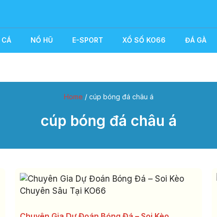
 CÁ
NỔ HŨ
E-SPORT
XỔ SỐ KO66
ĐÁ GÀ
Home
/
cúp bóng đá châu á
cúp bóng đá châu á
Chuyên Gia Dự Đoán Bóng Đá – Soi Kèo