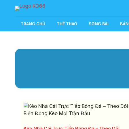
Skip
to
content
TRANG CHỦ
THỂ THAO
SÒNG BÀI
BẮN
Kèo Nhà Cái Trực Tiếp Bóng Đá – Theo Dõi