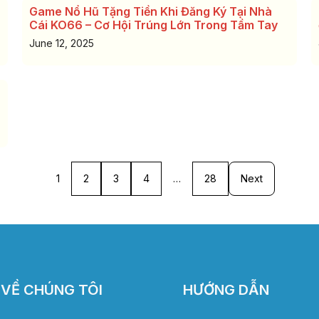
Game Nổ Hũ Tặng Tiền Khi Đăng Ký Tại Nhà
Cái KO66 – Cơ Hội Trúng Lớn Trong Tầm Tay
June 12, 2025
1
2
3
4
…
28
Next
VỀ CHÚNG TÔI
HƯỚNG DẪN