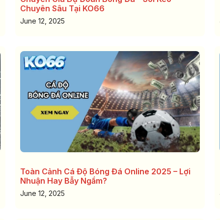
Chuyên Sâu Tại KO66
June 12, 2025
Toàn Cảnh Cá Độ Bóng Đá Online 2025 – Lợi
Nhuận Hay Bẫy Ngầm?
June 12, 2025