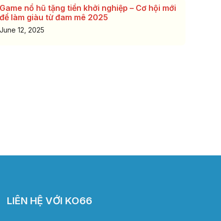
Game nổ hũ tặng tiền khởi nghiệp – Cơ hội mới
để làm giàu từ đam mê 2025
June 12, 2025
LIÊN HỆ VỚI KO66