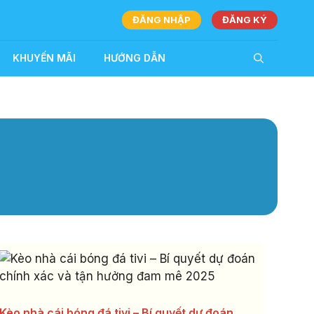
ĐĂNG NHẬP
ĐĂNG KÝ
KHUYẾN MÃI
HƯỚNG DẪN
Kèo nhà cái bóng đá tivi – Bí quyết dự đoán