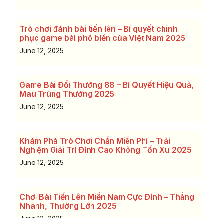
Trò chơi đánh bài tiến lên – Bí quyết chinh
phục game bài phổ biến của Việt Nam 2025
June 12, 2025
Game Bài Đổi Thưởng 88 – Bí Quyết Hiệu Quả,
Mau Trúng Thưởng 2025
June 12, 2025
Khám Phá Trò Chơi Chắn Miễn Phí – Trải
Nghiệm Giải Trí Đỉnh Cao Không Tốn Xu 2025
June 12, 2025
Chơi Bài Tiến Lên Miền Nam Cực Đỉnh – Thắng
Nhanh, Thưởng Lớn 2025