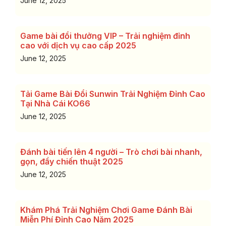
June 12, 2025
Game bài đổi thưởng VIP – Trải nghiệm đỉnh
cao với dịch vụ cao cấp 2025
June 12, 2025
Tải Game Bài Đổi Sunwin Trải Nghiệm Đỉnh Cao
Tại Nhà Cái KO66
June 12, 2025
Đánh bài tiến lên 4 người – Trò chơi bài nhanh,
gọn, đầy chiến thuật 2025
June 12, 2025
Khám Phá Trải Nghiệm Chơi Game Đánh Bài
Miễn Phí Đỉnh Cao Năm 2025