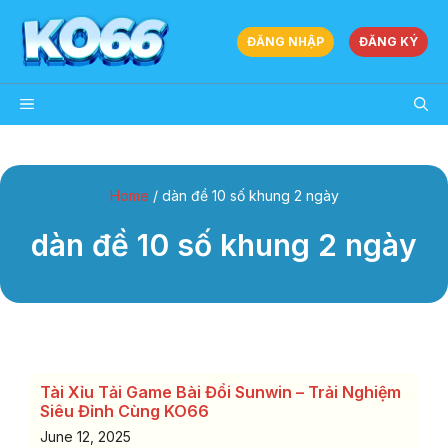
Skip
to
ĐĂNG NHẬP
ĐĂNG KÝ
content
MENU
Home
/
dàn đề 10 số khung 2 ngày
dàn đề 10 số khung 2 ngày
Tài Xỉu Tải Game Bài Đổi Sunwin – Trải Nghiệm
Siêu Đỉnh Cùng KO66
June 12, 2025