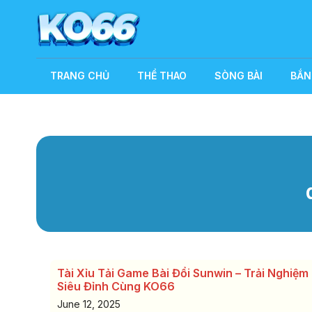
Skip
to
content
TRANG CHỦ
THỂ THAO
SÒNG BÀI
BẮN
Tài Xỉu Tải Game Bài Đổi Sunwin – Trải Nghiệm
Siêu Đỉnh Cùng KO66
June 12, 2025