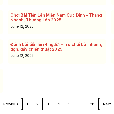
Chơi Bài Tiến Lên Miền Nam Cực Đỉnh – Thắng
Nhanh, Thưởng Lớn 2025
June 12, 2025
Đánh bài tiến lên 4 người – Trò chơi bài nhanh,
gọn, đầy chiến thuật 2025
June 12, 2025
Previous
1
2
3
4
5
…
28
Next