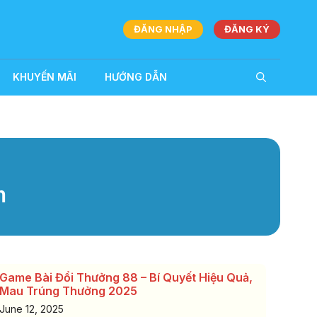
ĐĂNG NHẬP
ĐĂNG KÝ
KHUYẾN MÃI
HƯỚNG DẪN
m
Game Bài Đổi Thưởng 88 – Bí Quyết Hiệu Quả,
Mau Trúng Thưởng 2025
June 12, 2025