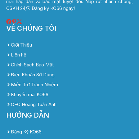
mãi hấp dẫn và bảo mật tuyệt đối. Nạp rút nhanh chóng,
CSKH 24/7. Đăng ký KO66 ngay!
VỀ CHÚNG TÔI
Giới Thiệu
Liên hệ
Chính Sách Bảo Mật
Điều Khoản Sử Dụng
Miễn Trừ Trách Nhiệm
Khuyến mãi KO66
CEO Hoàng Tuấn Anh
HƯỚNG DẪN
Đăng Ký KO66