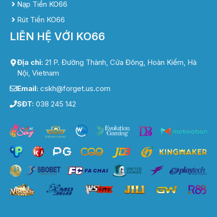
Nạp Tiền KO66
Rút Tiền KO66
LIÊN HỆ VỚI KO66
Địa chỉ:
21 P. Đường Thành, Cửa Đông, Hoàn Kiếm, Hà
Nội, Vietnam
Email:
cskh@forget.us.com
SĐT:
038 245 142