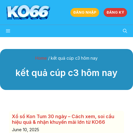
Skip
to
ĐĂNG NHẬP
ĐĂNG KÝ
content
MENU
Home
/
kết quả cúp c3 hôm nay
kết quả cúp c3 hôm nay
Xổ số Kon Tum 30 ngày – Cách xem, soi cầu
hiệu quả & nhận khuyến mãi lớn từ KO66
June 10, 2025