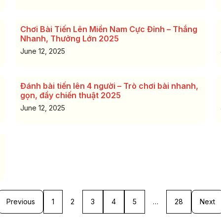
Chơi Bài Tiến Lên Miền Nam Cực Đỉnh – Thắng
Nhanh, Thưởng Lớn 2025
June 12, 2025
Đánh bài tiến lên 4 người – Trò chơi bài nhanh,
gọn, đầy chiến thuật 2025
June 12, 2025
Previous
1
2
3
4
5
…
28
Next