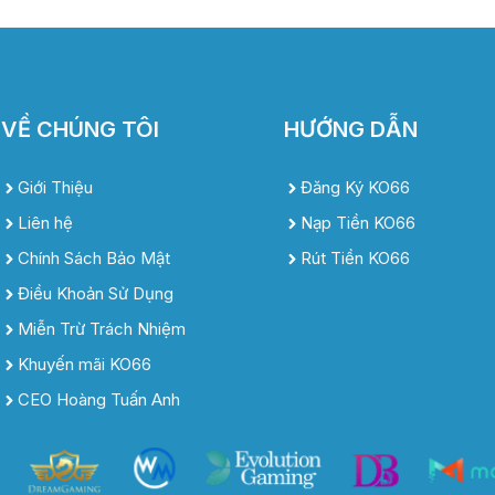
VỀ CHÚNG TÔI
HƯỚNG DẪN
Giới Thiệu
Đăng Ký KO66
Liên hệ
Nạp Tiền KO66
Chính Sách Bảo Mật
Rút Tiền KO66
Điều Khoản Sử Dụng
Miễn Trừ Trách Nhiệm
Khuyến mãi KO66
CEO Hoàng Tuấn Anh