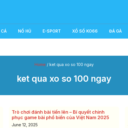
 CÁ
NỔ HŨ
E-SPORT
XỔ SỐ KO66
ĐÁ GÀ
Home
/
ket qua xo so 100 ngay
ket qua xo so 100 ngay
Trò chơi đánh bài tiến lên – Bí quyết chinh
phục game bài phổ biến của Việt Nam 2025
June 12, 2025