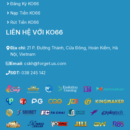
Đăng Ký KO66
Nạp Tiền KO66
Rút Tiền KO66
LIÊN HỆ VỚI KO66
Địa chỉ:
21 P. Đường Thành, Cửa Đông, Hoàn Kiếm, Hà
Nội, Vietnam
Email:
cskh@forget.us.com
SĐT:
038 245 142