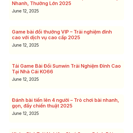
Nhanh, Thưởng Lớn 2025
June 12, 2025
Game bài đổi thưởng VIP – Trải nghiệm đỉnh
cao với dịch vụ cao cấp 2025
June 12, 2025
Tải Game Bài Đổi Sunwin Trải Nghiệm Đỉnh Cao
Tại Nhà Cái KO66
June 12, 2025
Đánh bài tiến lên 4 người – Trò chơi bài nhanh,
gọn, đầy chiến thuật 2025
June 12, 2025