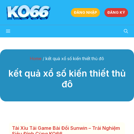
Skip
to
ĐĂNG NHẬP
ĐĂNG KÝ
content
MENU
Home
/
kết quả xổ số kiến thiết thủ đô
kết quả xổ số kiến thiết thủ
đô
Tài Xỉu Tải Game Bài Đổi Sunwin – Trải Nghiệm
Siêu Đỉnh Cùng KO66