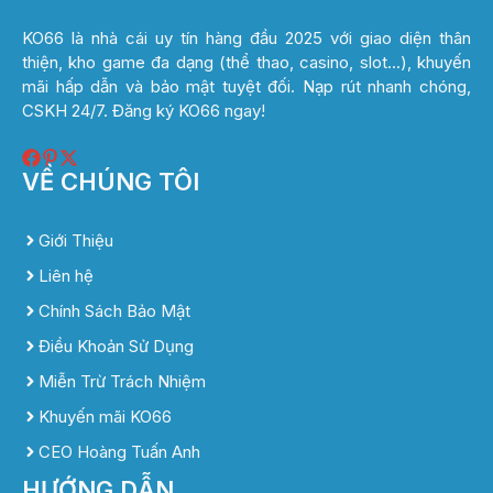
KO66 là nhà cái uy tín hàng đầu 2025 với giao diện thân
thiện, kho game đa dạng (thể thao, casino, slot...), khuyến
mãi hấp dẫn và bảo mật tuyệt đối. Nạp rút nhanh chóng,
CSKH 24/7. Đăng ký KO66 ngay!
VỀ CHÚNG TÔI
Giới Thiệu
Liên hệ
Chính Sách Bảo Mật
Điều Khoản Sử Dụng
Miễn Trừ Trách Nhiệm
Khuyến mãi KO66
CEO Hoàng Tuấn Anh
HƯỚNG DẪN