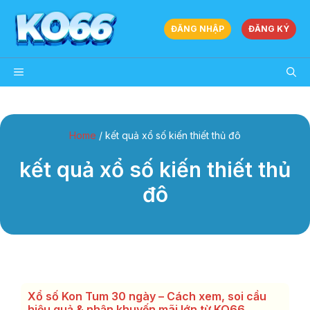
Skip
to
ĐĂNG NHẬP
ĐĂNG KÝ
content
MENU
Home
/
kết quả xổ số kiến thiết thủ đô
kết quả xổ số kiến thiết thủ
đô
Xổ số Kon Tum 30 ngày – Cách xem, soi cầu
hiệu quả & nhận khuyến mãi lớn từ KO66