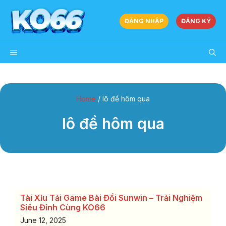
Skip
to
ĐĂNG NHẬP
ĐĂNG KÝ
content
MENU
Home
/
lô đề hôm qua
lô đề hôm qua
Tài Xỉu Tải Game Bài Đổi Sunwin – Trải Nghiệm
Siêu Đỉnh Cùng KO66
June 12, 2025