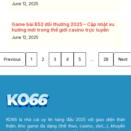
June 12, 2025
Game bài B52 đổi thưởng 2025 – Cập nhật xu
hướng mới trong thế giới casino trực tuyến
June 12, 2025
Previous
1
2
3
4
5
…
28
Next
KO66 là nhà cái uy tín hàng đầu 2025 với giao diện thân
thiện, kho game đa dạng (thể thao, casino, slot...), khuyến