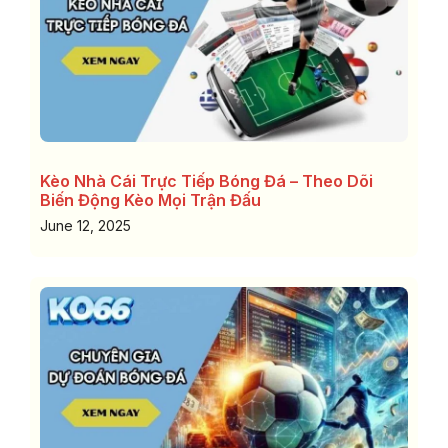
Kèo Nhà Cái Trực Tiếp Bóng Đá – Theo Dõi
Biến Động Kèo Mọi Trận Đấu
June 12, 2025