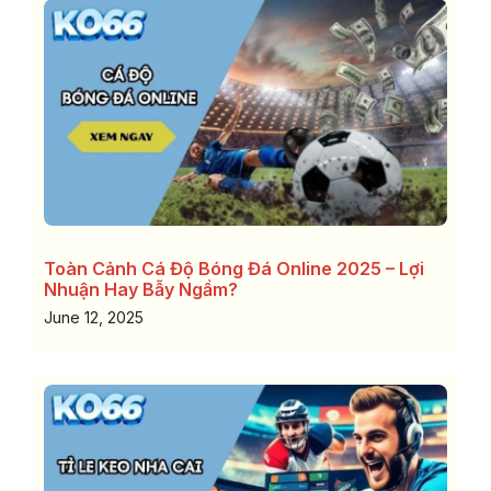
Toàn Cảnh Cá Độ Bóng Đá Online 2025 – Lợi
Nhuận Hay Bẫy Ngầm?
June 12, 2025