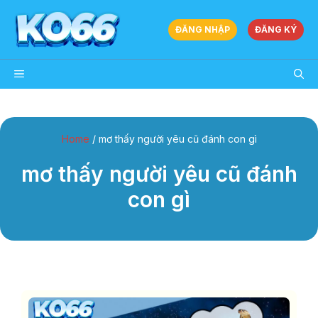
Skip
to
ĐĂNG NHẬP
ĐĂNG KÝ
content
MENU
Home
/
mơ thấy người yêu cũ đánh con gì
mơ thấy người yêu cũ đánh
con gì