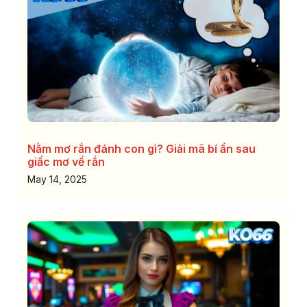
Nằm mơ rắn đánh con gì? Giải mã bí ẩn sau
giấc mơ về rắn
May 14, 2025