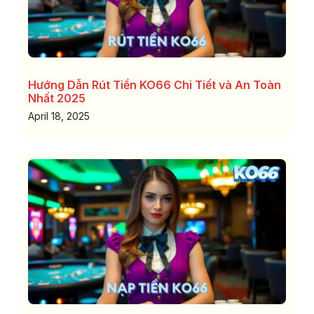
Hướng Dẫn Rút Tiền KO66 Chi Tiết và An Toàn
Nhất 2025
April 18, 2025