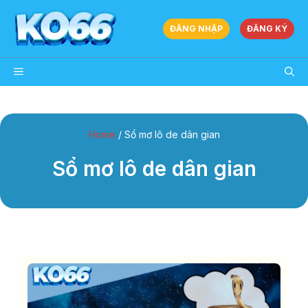
Skip
to
ĐĂNG NHẬP
ĐĂNG KÝ
content
MENU
Home
/
Sổ mơ lô de dân gian
Sổ mơ lô de dân gian