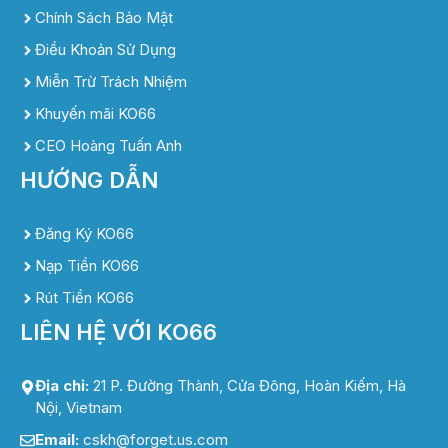
Chính Sách Bảo Mật
Điều Khoản Sử Dụng
Miễn Trừ Trách Nhiệm
Khuyến mãi KO66
CEO Hoàng Tuấn Anh
HƯỚNG DẪN
Đăng Ký KO66
Nạp Tiền KO66
Rút Tiền KO66
LIÊN HỆ VỚI KO66
Địa chỉ:
21 P. Đường Thành, Cửa Đông, Hoàn Kiếm, Hà
Nội, Vietnam
Email:
cskh@forget.us.com