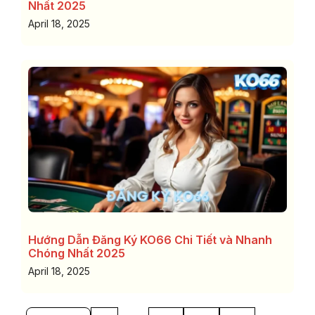
Nhất 2025
April 18, 2025
Hướng Dẫn Đăng Ký KO66 Chi Tiết và Nhanh
Chóng Nhất 2025
April 18, 2025