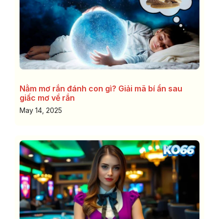
Nằm mơ rắn đánh con gì? Giải mã bí ẩn sau
giấc mơ về rắn
May 14, 2025