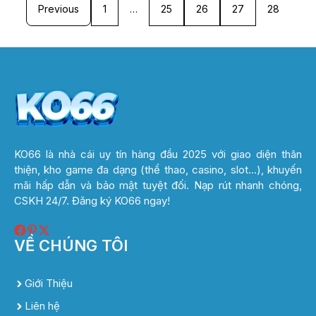
Previous
1
…
25
26
27
28
KO66 là nhà cái uy tín hàng đầu 2025 với giao diện thân
thiện, kho game đa dạng (thể thao, casino, slot...), khuyến
mãi hấp dẫn và bảo mật tuyệt đối. Nạp rút nhanh chóng,
CSKH 24/7. Đăng ký KO66 ngay!
VỀ CHÚNG TÔI
Giới Thiệu
Liên hệ