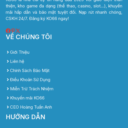
thiện, kho game đa dạng (thể thao, casino, slot...), khuyến
mãi hấp dẫn và bảo mật tuyệt đối. Nạp rút nhanh chóng,
CSKH 24/7. Đăng ký KO66 ngay!
VỀ CHÚNG TÔI
Giới Thiệu
Liên hệ
Chính Sách Bảo Mật
Điều Khoản Sử Dụng
Miễn Trừ Trách Nhiệm
Khuyến mãi KO66
CEO Hoàng Tuấn Anh
HƯỚNG DẪN