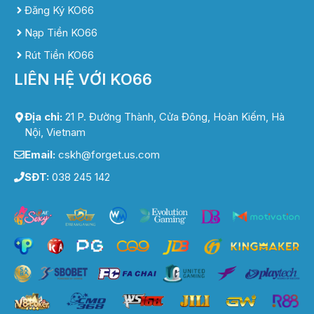
Đăng Ký KO66
Nạp Tiền KO66
Rút Tiền KO66
LIÊN HỆ VỚI KO66
Địa chỉ:
21 P. Đường Thành, Cửa Đông, Hoàn Kiếm, Hà
Nội, Vietnam
Email:
cskh@forget.us.com
SĐT:
038 245 142