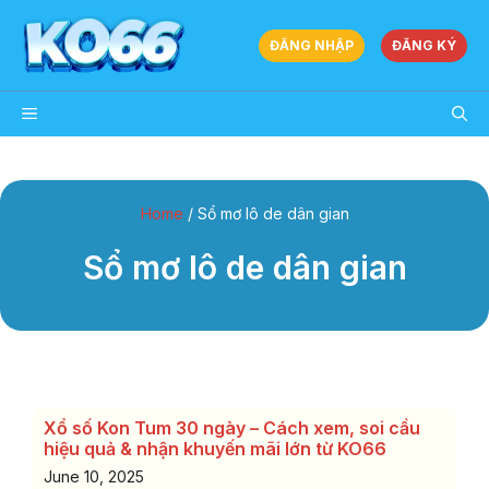
Skip
to
ĐĂNG NHẬP
ĐĂNG KÝ
content
MENU
Home
/
Sổ mơ lô de dân gian
Sổ mơ lô de dân gian
Xổ số Kon Tum 30 ngày – Cách xem, soi cầu
hiệu quả & nhận khuyến mãi lớn từ KO66
June 10, 2025