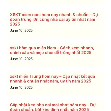
XSKT mien nam hom nay nhanh & chuẩn – Dự
đoán trúng lớn cùng nhà cái uy tín nhất năm
2025
June 10, 2025
xskt hôm qua miền Nam – Cách xem nhanh,
chính xác và mẹo chơi dễ trúng nhất 2025
June 10, 2025
xskt miền Trung hom nay – Cập nhật kết quả
nhanh & chuẩn nhất năm, uy tín năm 2025
June 10, 2025
Cập nhật keo nha cai moi nhat hôm nay – Dự
đoán chuẩn, bắt kèo đỉnh nhất năm 2025