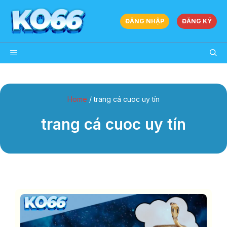
Skip
to
ĐĂNG NHẬP
ĐĂNG KÝ
content
MENU
Home
/
trang cá cuoc uy tín
trang cá cuoc uy tín