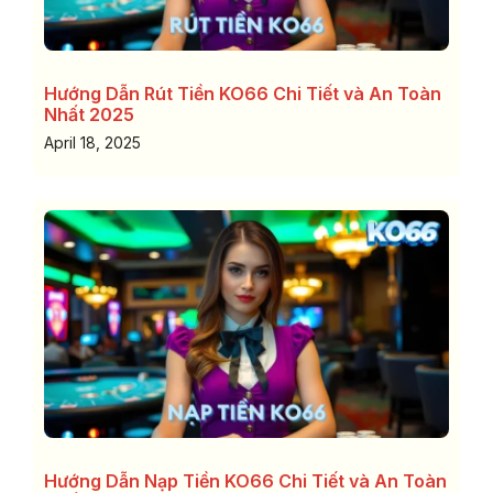
Hướng Dẫn Rút Tiền KO66 Chi Tiết và An Toàn
Nhất 2025
April 18, 2025
Hướng Dẫn Nạp Tiền KO66 Chi Tiết và An Toàn