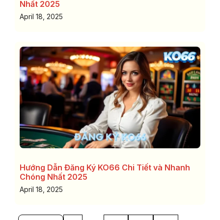
Nhất 2025
April 18, 2025
Hướng Dẫn Đăng Ký KO66 Chi Tiết và Nhanh
Chóng Nhất 2025
April 18, 2025