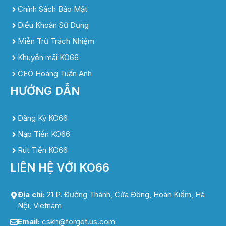
Chính Sách Bảo Mật
Điều Khoản Sử Dụng
Miễn Trừ Trách Nhiệm
Khuyến mãi KO66
CEO Hoàng Tuấn Anh
HƯỚNG DẪN
Đăng Ký KO66
Nạp Tiền KO66
Rút Tiền KO66
LIÊN HỆ VỚI KO66
Địa chỉ:
21 P. Đường Thành, Cửa Đông, Hoàn Kiếm, Hà
Nội, Vietnam
Email:
cskh@forget.us.com