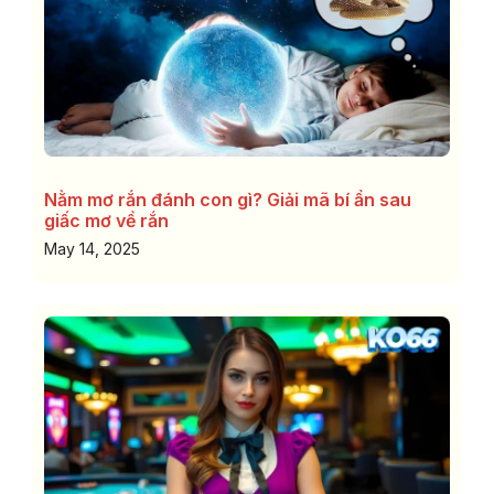
Nằm mơ rắn đánh con gì? Giải mã bí ẩn sau
giấc mơ về rắn
May 14, 2025