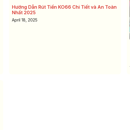
Hướng Dẫn Rút Tiền KO66 Chi Tiết và An Toàn
Nhất 2025
April 18, 2025