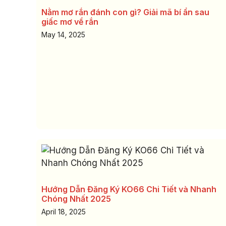
Nằm mơ rắn đánh con gì? Giải mã bí ẩn sau
giấc mơ về rắn
May 14, 2025
Hướng Dẫn Đăng Ký KO66 Chi Tiết và Nhanh
Chóng Nhất 2025
April 18, 2025