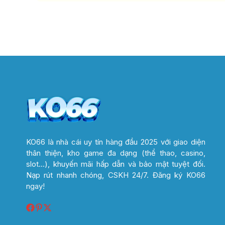
KO66 là nhà cái uy tín hàng đầu 2025 với giao diện
thân thiện, kho game đa dạng (thể thao, casino,
slot...), khuyến mãi hấp dẫn và bảo mật tuyệt đối.
Nạp rút nhanh chóng, CSKH 24/7. Đăng ký KO66
ngay!