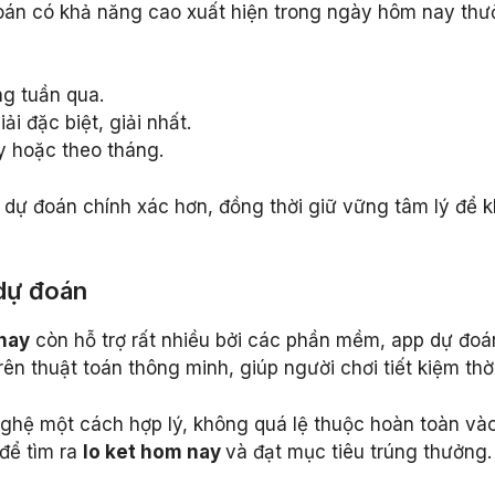
oán có khả năng cao xuất hiện trong ngày hôm nay thườn
ng tuần qua.
i đặc biệt, giải nhất.
ày hoặc theo tháng.
a dự đoán chính xác hơn, đồng thời giữ vững tâm lý để 
dự đoán
 nay
còn hỗ trợ rất nhiều bởi các phần mềm, app dự đoán
n thuật toán thông minh, giúp người chơi tiết kiệm thờ
nghệ một cách hợp lý, không quá lệ thuộc hoàn toàn vào
 để tìm ra
lo ket hom nay
và đạt mục tiêu trúng thưởng.