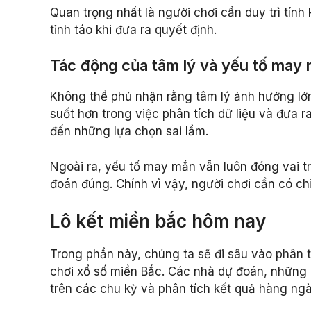
Quan trọng nhất là người chơi cần duy trì tín
tỉnh táo khi đưa ra quyết định.
Tác động của tâm lý và yếu tố may
Không thể phủ nhận rằng tâm lý ảnh hưởng lớn
suốt hơn trong việc phân tích dữ liệu và đưa 
đến những lựa chọn sai lầm.
Ngoài ra, yếu tố may mắn vẫn luôn đóng vai tr
đoán đúng. Chính vì vậy, người chơi cần có ch
Lô kết miền bắc hôm nay
Trong phần này, chúng ta sẽ đi sâu vào phân 
chơi xổ số miền Bắc. Các nhà dự đoán, những 
trên các chu kỳ và phân tích kết quả hàng ngà