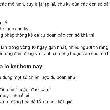
h các mô hình, quy luật lặp lại, chu kỳ của các con số đ
n số
oặc theo chu kỳ
g pháp thống kê để dự đoán các con số khả thi
lần trong vòng 10 ngày gần nhất, nhiều người tin rằng 
hiệu ứng đám đông và tránh quá phụ thuộc vào các mô h
ho
lo ket hom nay
áp dụng một số chiến lược dự đoán như:
đầu câm” hoặc “đuôi câm”
máy tính xổ số
à tự động hóa để tối ưu hóa kết quả