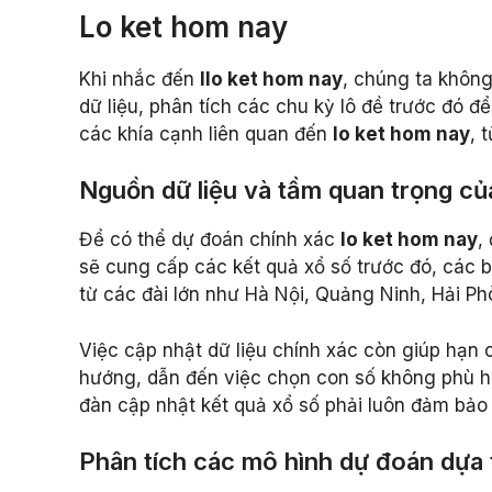
Lo ket hom nay
Khi nhắc đến
l
lo ket hom nay
, chúng ta không
dữ liệu, phân tích các chu kỳ lô đề trước đó đ
các khía cạnh liên quan đến
lo ket hom nay
, 
Nguồn dữ liệu và tầm quan trọng củ
Để có thể dự đoán chính xác
lo ket hom nay
,
sẽ cung cấp các kết quả xổ số trước đó, các b
từ các đài lớn như Hà Nội, Quảng Ninh, Hải Ph
Việc cập nhật dữ liệu chính xác còn giúp hạn c
hướng, dẫn đến việc chọn con số không phù hợ
đàn cập nhật kết quả xổ số phải luôn đảm bảo
Phân tích các mô hình dự đoán dựa t