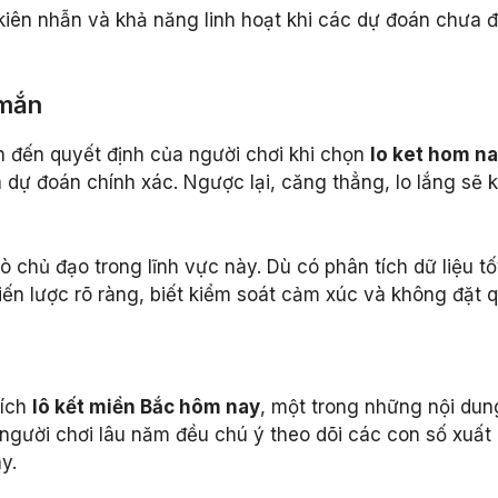
h kiên nhẫn và khả năng linh hoạt khi các dự đoán chưa
 mắn
 đến quyết định của người chơi khi chọn
lo ket hom n
ra dự đoán chính xác. Ngược lại, căng thẳng, lo lắng sẽ
ò chủ đạo trong lĩnh vực này. Dù có phân tích dữ liệu 
iến lược rõ ràng, biết kiểm soát cảm xúc và không đặt 
tích
lô kết miền Bắc hôm nay
, một trong những nội du
người chơi lâu năm đều chú ý theo dõi các con số xuất
y.