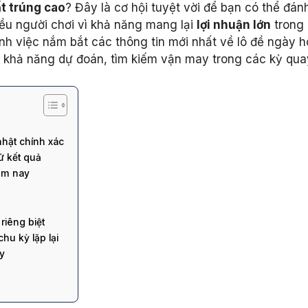
t trúng cao
? Đây là cơ hội tuyệt vời để bạn có thể đ
iều người chơi vì khả năng mang lại
lợi nhuận lớn
trong 
việc nắm bắt các thông tin mới nhất về lô đề ngày hôm
 khả năng dự đoán, tìm kiếm vận may trong các kỳ quay
nhật chính xác
ử kết quả
hom nay
riêng biệt
hu kỳ lặp lại
y