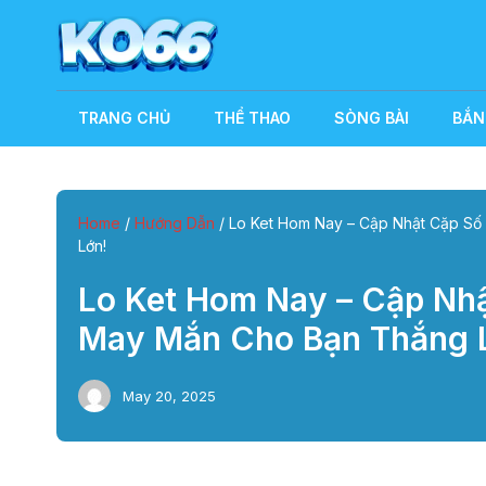
Skip
to
content
TRANG CHỦ
THỂ THAO
SÒNG BÀI
BẮN
Home
/
Hướng Dẫn
/
Lo Ket Hom Nay – Cập Nhật Cặp S
Lớn!
Lo Ket Hom Nay – Cập Nhậ
May Mắn Cho Bạn Thắng 
May 20, 2025