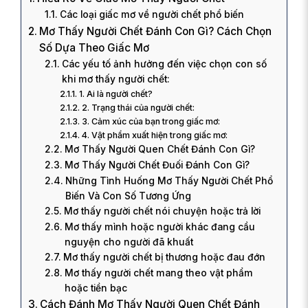
Các loại giấc mơ về người chết phổ biến
Mơ Thấy Người Chết Đánh Con Gì? Cách Chọn
Số Dựa Theo Giấc Mơ
Các yếu tố ảnh hưởng đến việc chọn con số
khi mơ thấy người chết:
1. Ai là người chết?
2. Trạng thái của người chết:
3. Cảm xúc của bạn trong giấc mơ:
4. Vật phẩm xuất hiện trong giấc mơ:
Mơ Thấy Người Quen Chết Đánh Con Gì?
Mơ Thấy Người Chết Đuối Đánh Con Gì?
Những Tình Huống Mơ Thấy Người Chết Phổ
Biến Và Con Số Tương Ứng
Mơ thấy người chết nói chuyện hoặc trả lời
Mơ thấy mình hoặc người khác đang cầu
nguyện cho người đã khuất
Mơ thấy người chết bị thương hoặc đau đớn
Mơ thấy người chết mang theo vật phẩm
hoặc tiền bạc
Cách Đánh Mơ Thấy Người Quen Chết Đánh