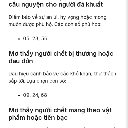
cầu nguyện cho người đã khuất
Điềm báo về sự an ủi, hy vọng hoặc mong
muốn được phù hộ. Các con số phù hợp:
05, 23, 56
Mơ thấy người chết bị thương hoặc
đau đớn
Dấu hiệu cảnh báo về các khó khăn, thử thách
sắp tới. Lựa chọn con số:
09, 24, 68
Mơ thấy người chết mang theo vật
phẩm hoặc tiền bạc