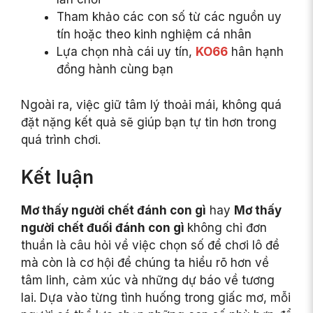
Tham khảo các con số từ các nguồn uy
tín hoặc theo kinh nghiệm cá nhân
Lựa chọn nhà cái uy tín,
KO66
hân hạnh
đồng hành cùng bạn
Ngoài ra, việc giữ tâm lý thoải mái, không quá
đặt nặng kết quả sẽ giúp bạn tự tin hơn trong
quá trình chơi.
Kết luận
Mơ thấy người chết đánh con gì
hay
Mơ thấy
người chết đuối đánh con gì
không chỉ đơn
thuần là câu hỏi về việc chọn số để chơi lô đề
mà còn là cơ hội để chúng ta hiểu rõ hơn về
tâm linh, cảm xúc và những dự báo về tương
lai. Dựa vào từng tình huống trong giấc mơ, mỗi