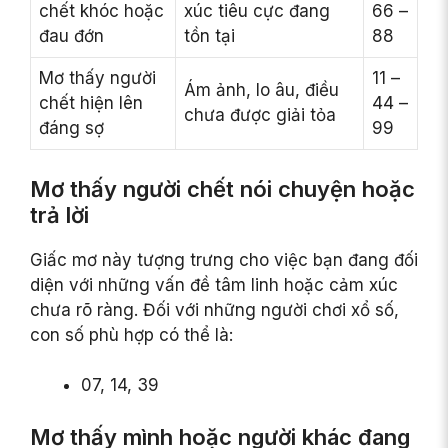
chết khóc hoặc
xúc tiêu cực đang
66 –
đau đớn
tồn tại
88
Mơ thấy người
11 –
Ám ảnh, lo âu, điều
chết hiện lên
44 –
chưa được giải tỏa
đáng sợ
99
Mơ thấy người chết nói chuyện hoặc
trả lời
Giấc mơ này tượng trưng cho việc bạn đang đối
diện với những vấn đề tâm linh hoặc cảm xúc
chưa rõ ràng. Đối với những người chơi xổ số,
con số phù hợp có thể là:
07, 14, 39
Mơ thấy mình hoặc người khác đang