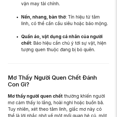
vận may tài chính.
Nến, nhang, bàn thờ
: Tín hiệu từ tâm
linh, có thể cần cầu siêu hoặc báo mộng.
Quần áo, vật dụng cá nhân của người
chết
: Báo hiệu cần chú ý tới sự vật, hiện
tượng quen thuộc đang bị bỏ quên.
Mơ Thấy Người Quen Chết Đánh
Con Gì?
Mơ thấy người quen chết
thường khiến người
mơ cảm thấy lo lắng, hoài nghi hoặc buồn bã.
Tuy nhiên, xét theo tâm linh, giấc mơ này có
thể là lời nhắc nhở về một mối quan hệ cũ, một