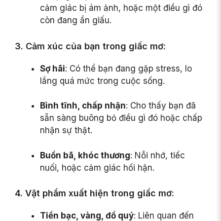
cảm giác bị ám ảnh, hoặc một điều gì đó
còn đang ẩn giấu.
3. Cảm xúc của bạn trong giấc mơ:
Sợ hãi
: Có thể bạn đang gặp stress, lo
lắng quá mức trong cuộc sống.
Bình tĩnh, chấp nhận
: Cho thấy bạn đã
sẵn sàng buông bỏ điều gì đó hoặc chấp
nhận sự thật.
Buồn bã, khóc thương
: Nỗi nhớ, tiếc
nuối, hoặc cảm giác hối hận.
4. Vật phẩm xuất hiện trong giấc mơ:
Tiền bạc, vàng, đồ quý
: Liên quan đến