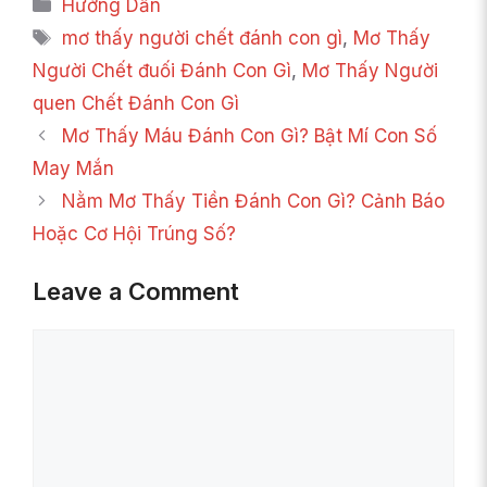
Categories
Hướng Dẫn
Tags
mơ thấy người chết đánh con gì
,
Mơ Thấy
Người Chết đuối Đánh Con Gì
,
Mơ Thấy Người
quen Chết Đánh Con Gì
Mơ Thấy Máu Đánh Con Gì? Bật Mí Con Số
May Mắn
Nằm Mơ Thấy Tiền Đánh Con Gì? Cảnh Báo
Hoặc Cơ Hội Trúng Số?
Leave a Comment
Comment