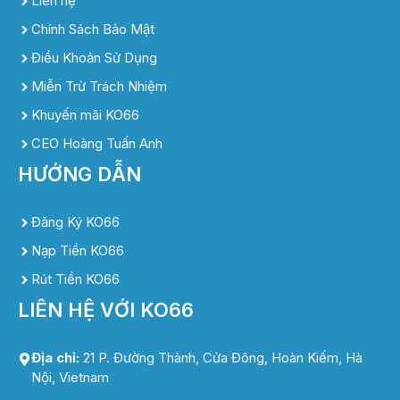
Liên hệ
Chính Sách Bảo Mật
Điều Khoản Sử Dụng
Miễn Trừ Trách Nhiệm
Khuyến mãi KO66
CEO Hoàng Tuấn Anh
HƯỚNG DẪN
Đăng Ký KO66
Nạp Tiền KO66
Rút Tiền KO66
LIÊN HỆ VỚI KO66
Địa chỉ:
21 P. Đường Thành, Cửa Đông, Hoàn Kiếm, Hà
Nội, Vietnam