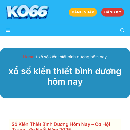
Skip
to
ĐĂNG NHẬP
ĐĂNG KÝ
content
MENU
Home
/
xổ số kiến thiết bình dương hôm nay
xổ số kiến thiết bình dương
hôm nay
Số Kiến Thiết Bình Dương Hôm Nay – Cơ Hội
Trúng Lớn Nhất Năm 2025