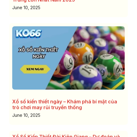
June 10, 2025
Xổ số kiến thiết ngày – Khám phá bí mật của
trò chơi may rủi truyền thống
June 10, 2025
Xổ Số Kiến Thiết Đài Kiên Giang – Dự đoán và