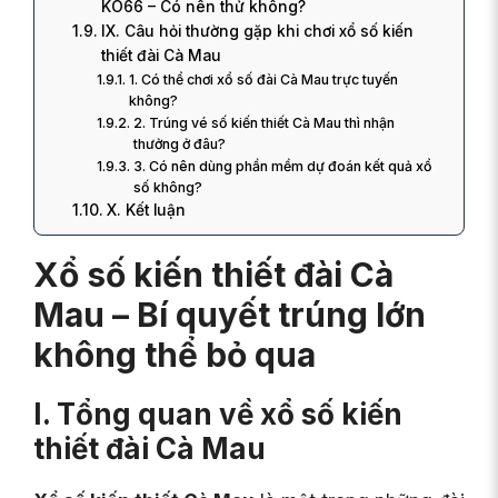
KO66 – Có nên thử không?
IX. Câu hỏi thường gặp khi chơi xổ số kiến
thiết đài Cà Mau
1. Có thể chơi xổ số đài Cà Mau trực tuyến
không?
2. Trúng vé số kiến thiết Cà Mau thì nhận
thưởng ở đâu?
3. Có nên dùng phần mềm dự đoán kết quả xổ
số không?
X. Kết luận
Xổ số kiến thiết đài Cà
Mau – Bí quyết trúng lớn
không thể bỏ qua
I. Tổng quan về xổ số kiến
thiết đài Cà Mau