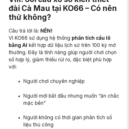
đài Cà Mau tại KO66 – Có nên
thử không?
Câu trả lời là:
NÊN!
Vì KO66 sử dụng hệ thống
phân tích cầu lô
bằng AI
kết hợp dữ liệu lịch sử trên 100 kỳ mở
thưởng. Đây là tính năng giúp người chơi chọn
số hợp lý, giảm thiểu rủi ro, đặc biệt phù hợp
với:
Người chơi chuyên nghiệp
Người mới bắt đầu nhưng muốn “ăn chắc
mặc bền”
Người không có thời gian phân tích số
liệu thủ công