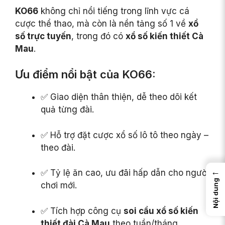
KO66
không chỉ nổi tiếng trong lĩnh vực cá
cược thể thao, mà còn là nền tảng số 1 về
xổ
số trực tuyến
, trong đó có
xổ số kiến thiết Cà
Mau
.
Ưu điểm nổi bật của KO66:
✅ Giao diện thân thiện, dễ theo dõi kết
quả từng đài.
✅ Hỗ trợ đặt cược xổ số lô tô theo ngày –
theo đài.
←
✅ Tỷ lệ ăn cao, ưu đãi hấp dẫn cho người
Nội dung
chơi mới.
✅ Tích hợp công cụ
soi cầu xổ số kiến
thiết đài Cà Mau
theo tuần/tháng.