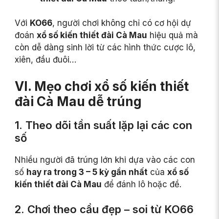
Với
KO66
, người chơi không chỉ có cơ hội dự
đoán
xổ số kiến thiết đài Cà Mau
hiệu quả mà
còn dễ dàng sinh lời từ các hình thức cược lô,
xiên, đầu đuôi…
VI. Mẹo chơi xổ số kiến thiết
đài Cà Mau dễ trúng
1. Theo dõi tần suất lặp lại các con
số
Nhiều người đã trúng lớn khi dựa vào các con
số
hay ra trong 3 – 5 kỳ gần nhất
của
xổ số
kiến thiết đài Cà Mau
để đánh lô hoặc đề.
2. Chơi theo cầu đẹp – soi từ KO66