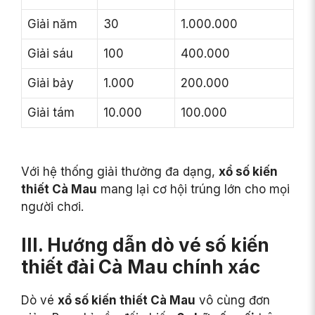
Giải năm
30
1.000.000
Giải sáu
100
400.000
Giải bảy
1.000
200.000
Giải tám
10.000
100.000
Với hệ thống giải thưởng đa dạng,
xổ số kiến
thiết Cà Mau
mang lại cơ hội trúng lớn cho mọi
người chơi.
III. Hướng dẫn dò vé số kiến
thiết đài Cà Mau chính xác
Dò vé
xổ số kiến thiết Cà Mau
vô cùng đơn