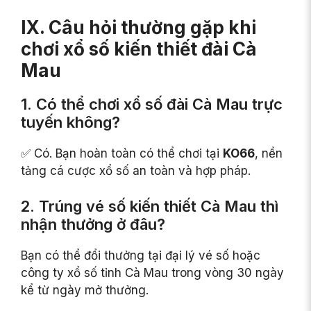
IX. Câu hỏi thường gặp khi
chơi xổ số kiến thiết đài Cà
Mau
1. Có thể chơi xổ số đài Cà Mau trực
tuyến không?
✅ Có. Bạn hoàn toàn có thể chơi tại
KO66
, nền
tảng cá cược xổ số an toàn và hợp pháp.
2. Trúng vé số kiến thiết Cà Mau thì
nhận thưởng ở đâu?
Bạn có thể đổi thưởng tại đại lý vé số hoặc
công ty xổ số tỉnh Cà Mau trong vòng 30 ngày
kể từ ngày mở thưởng.