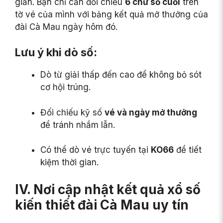
giản. Bạn chỉ cần đối chiếu
6 chữ số cuối
trên
tờ vé của mình với bảng kết quả mở thưởng của
đài Cà Mau ngày hôm đó.
Lưu ý khi dò số:
Dò từ giải thấp đến cao để không bỏ sót
cơ hội trúng.
Đối chiếu kỹ số
vé và ngày mở thưởng
để tránh nhầm lẫn.
Có thể dò vé trực tuyến tại
KO66
để tiết
kiệm thời gian.
IV. Nơi cập nhật kết quả xổ số
kiến thiết đài Cà Mau uy tín