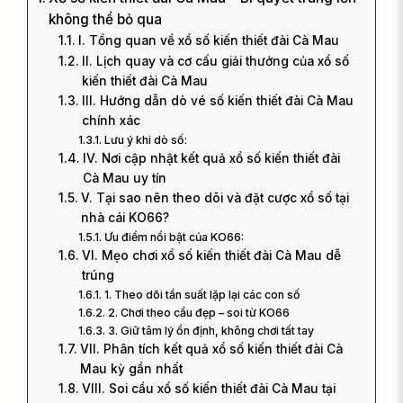
không thể bỏ qua
I. Tổng quan về xổ số kiến thiết đài Cà Mau
II. Lịch quay và cơ cấu giải thưởng của xổ số
kiến thiết đài Cà Mau
III. Hướng dẫn dò vé số kiến thiết đài Cà Mau
chính xác
Lưu ý khi dò số:
IV. Nơi cập nhật kết quả xổ số kiến thiết đài
Cà Mau uy tín
V. Tại sao nên theo dõi và đặt cược xổ số tại
nhà cái KO66?
Ưu điểm nổi bật của KO66:
VI. Mẹo chơi xổ số kiến thiết đài Cà Mau dễ
trúng
1. Theo dõi tần suất lặp lại các con số
2. Chơi theo cầu đẹp – soi từ KO66
3. Giữ tâm lý ổn định, không chơi tất tay
VII. Phân tích kết quả xổ số kiến thiết đài Cà
Mau kỳ gần nhất
VIII. Soi cầu xổ số kiến thiết đài Cà Mau tại