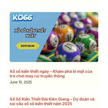
Xổ số kiến thiết ngày – Khám phá bí mật của
trò chơi may rủi truyền thống
June 10, 2025
Xổ Số Kiến Thiết Đài Kiên Giang – Dự đoán và
soi cầu xổ số kiến thiết năm 2025