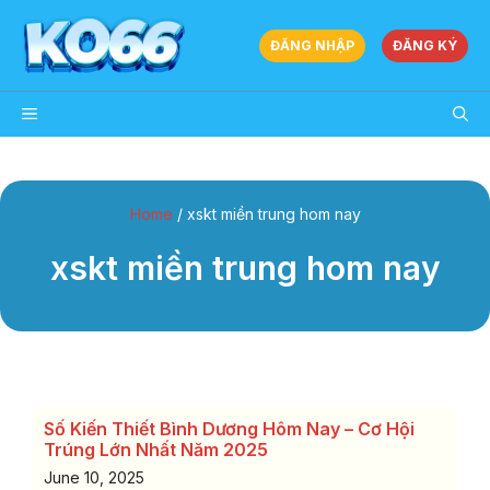
Skip
to
ĐĂNG NHẬP
ĐĂNG KÝ
content
MENU
Home
/
xskt miền trung hom nay
xskt miền trung hom nay
Số Kiến Thiết Bình Dương Hôm Nay – Cơ Hội
Trúng Lớn Nhất Năm 2025
June 10, 2025