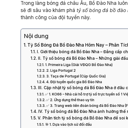
Trong làng bóng đá châu Âu, Bồ Đào Nha luôn gi
sẽ đi sâu vào khám phá
tỷ số bóng đá bồ đào
thành công của đội tuyển này.
Nội dung
Tỷ Số Bóng Đá Bồ Đào Nha Hôm Nay – Phân Tíc
I. Giới thiệu bóng đá Bồ Đào Nha – Đẳng cấp c
II. Tỷ số bóng đá Bồ Đào Nha – Những giải đấu
1. Primeira Liga (Giải VĐQG Bồ Đào Nha)
2. Liga Portugal 2
3. Taça de Portugal (Cúp Quốc Gia)
4. Đội tuyển quốc gia Bồ Đào Nha
III. Cập nhật tỷ số bóng đá Bồ Đào Nha ở đâu 
✅ 1. KO66 – Nhà cái hỗ trợ tỷ số trực tuyến số 1 V
✅ 2. Ứng dụng thể thao uy tín
✅ 3. Trang web liên đoàn bóng đá Bồ Đào Nha (F
IV. Tỷ số bóng đá Bồ Đào Nha ảnh hưởng thế 
V. Phân tích tỷ số bóng đá Bồ Đào Nha để soi
🎯 1. Dựa vào lịch sử đối đầu