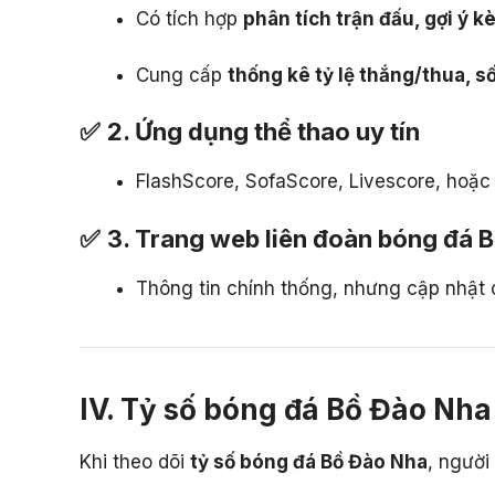
Có tích hợp
phân tích trận đấu, gợi ý k
Cung cấp
thống kê tỷ lệ thắng/thua, s
✅
2. Ứng dụng thể thao uy tín
FlashScore, SofaScore, Livescore, hoặc
✅
3. Trang web liên đoàn bóng đá 
Thông tin chính thống, nhưng cập nhậ
IV. Tỷ số bóng đá Bồ Đào Nha
Khi theo dõi
tỷ số bóng đá Bồ Đào Nha
, người