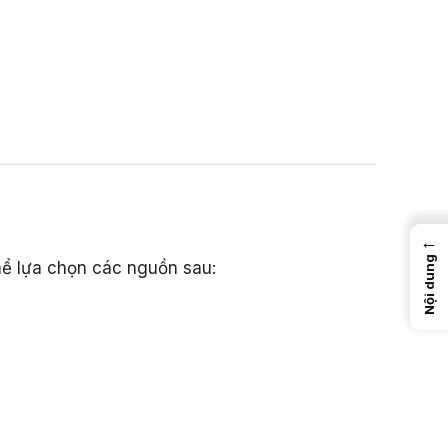
←
Nội dung
ể lựa chọn các nguồn sau: