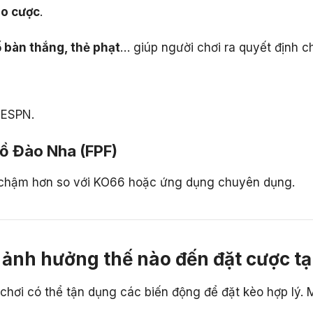
èo cược
.
ố bàn thắng, thẻ phạt
… giúp người chơi ra quyết định c
 ESPN.
Bồ Đào Nha (FPF)
t chậm hơn so với KO66 hoặc ứng dụng chuyên dụng.
 ảnh hưởng thế nào đến đặt cược t
 chơi có thể tận dụng các biến động để đặt kèo hợp lý. M