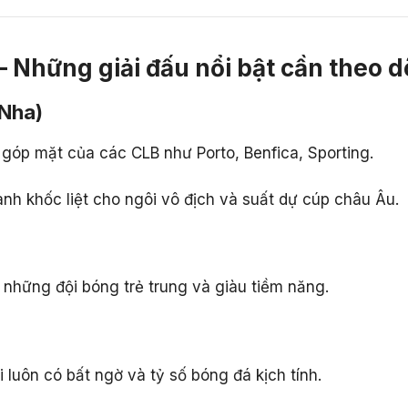
– Những giải đấu nổi bật cần theo d
 Nha)
 góp mặt của các CLB như Porto, Benfica, Sporting.
nh khốc liệt cho ngôi vô địch và suất dự cúp châu Âu.
 những đội bóng trẻ trung và giàu tiềm năng.
ơi luôn có bất ngờ và tỷ số bóng đá kịch tính.