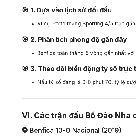
🎯
1. Dựa vào lịch sử đối đầu
Ví dụ: Porto thắng Sporting 4/5 trận gần 
🎯
2. Phân tích phong độ gần đây
Benfica toàn thắng 5 vòng gần nhất với 
🎯
3. Theo dõi biến động tỷ số trực 
Nếu tỷ số đang là 0-0 phút 70, tỷ lệ cượ
VI. Các trận đấu Bồ Đào Nha c
⚽ Benfica 10-0 Nacional (2019)